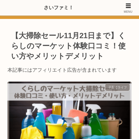
>>【PRのご協力内容更新しました】さいたま市のファミリー世代・20～
さいファミ！
MENU
40代女性層にお店・施設・サービスのPRご協力します
【大掃除セール11月21日まで】く
らしのマーケット体験口コミ！使
い方やメリットデメリット
本記事にはアフィリエイト広告が含まれています
子育てライフ