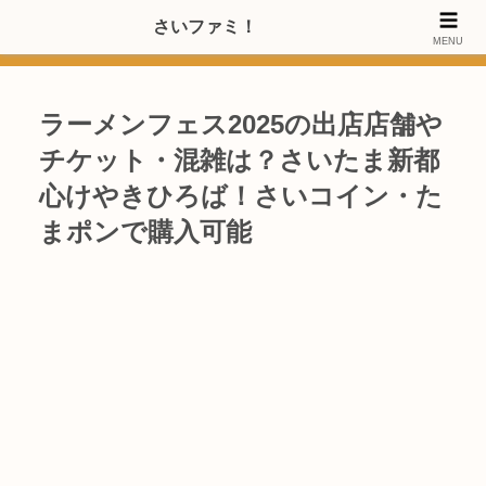
>>【PRのご協力内容更新しました】さいたま市のファミリー世代・20～
さいファミ！
MENU
40代女性層にお店・施設・サービスのPRご協力します
ラーメンフェス2025の出店店舗や
チケット・混雑は？さいたま新都
心けやきひろば！さいコイン・た
まポンで購入可能