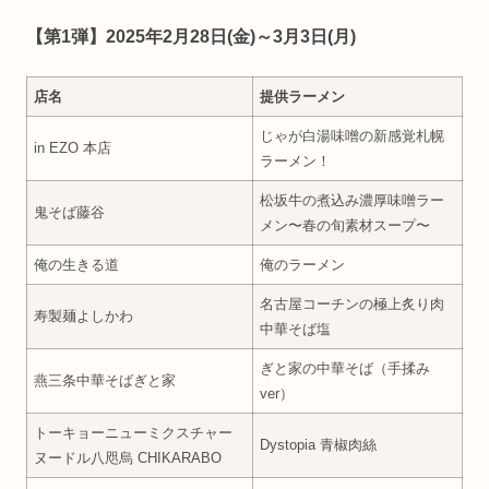
【第1弾】2025年2月28日(金)～3月3日(月)
店名
提供ラーメン
じゃが白湯味噌の新感覚札幌
in EZO 本店
ラーメン！
松坂牛の煮込み濃厚味噌󠄀ラー
鬼そば藤谷
メン〜春の旬素材スープ〜
俺の生きる道
俺のラーメン
名古屋コーチンの極上炙り肉
寿製麺よしかわ
中華そば塩
ぎと家の中華そば（手揉み
燕三条中華そばぎと家
ver）
トーキョーニューミクスチャー
Dystopia 青椒肉絲
ヌードル八咫烏 CHIKARABO