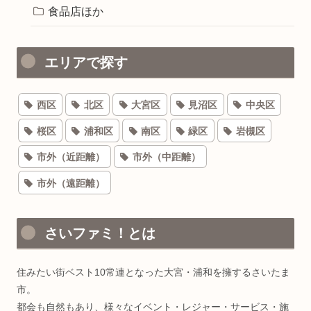
食品店ほか
エリアで探す
西区
北区
大宮区
見沼区
中央区
桜区
浦和区
南区
緑区
岩槻区
市外（近距離）
市外（中距離）
市外（遠距離）
さいファミ！とは
住みたい街ベスト10常連となった大宮・浦和を擁するさいたま
市。
都会も自然もあり、様々なイベント・レジャー・サービス・施