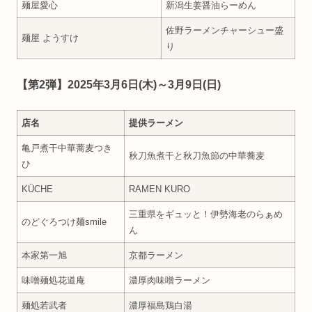
麺屋愛心
新潟生姜醤油らーめん
佐野ラーメンチャーシュー盛
麺屋 ようすけ
り
【第2弾】2025年3月6日(木)～3月9日(日)
店名
提供ラーメン
亀戸煮干中華蕎麦つき
秋刀魚煮干と秋刀魚節の中華蕎麦
ひ
KÜCHE
RAMEN KURO
三重県をギュッと！伊勢海老のらぁめ
のどぐろつけ麺smile
ん
本家第一旭
京都ラーメン
味噌麺処花道庵
濃厚肉味噌ラーメン
麺処若武者
濃厚福島鶏白湯