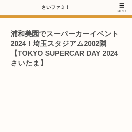
>>【PRのご協力内容更新しました】さいたま市のファミリー世代・20～
さいファミ！
MENU
40代女性層にお店・施設・サービスのPRご協力します
浦和美園でスーパーカーイベント
2024！埼玉スタジアム2002隣
【TOKYO SUPERCAR DAY 2024
さいたま】