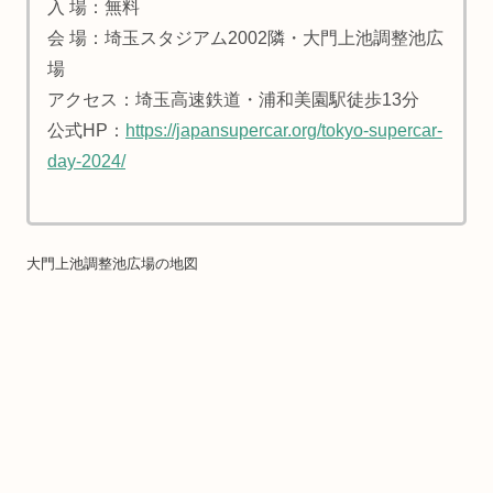
入 場：無料
会 場：埼玉スタジアム2002隣・大門上池調整池広
場
アクセス：埼玉高速鉄道・浦和美園駅徒歩13分
公式HP：
https://japansupercar.org/tokyo-supercar-
day-2024/
大門上池調整池広場の地図