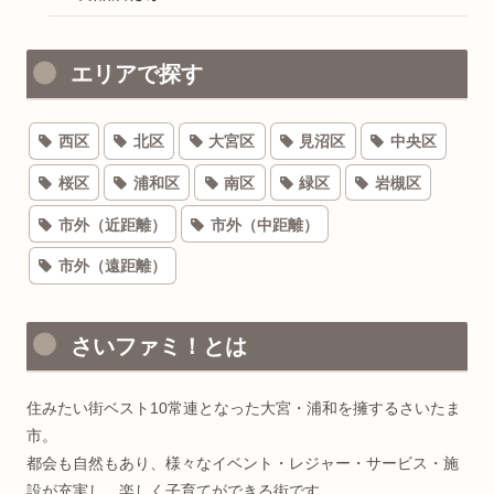
エリアで探す
西区
北区
大宮区
見沼区
中央区
桜区
浦和区
南区
緑区
岩槻区
市外（近距離）
市外（中距離）
市外（遠距離）
さいファミ！とは
住みたい街ベスト10常連となった大宮・浦和を擁するさいたま
市。
都会も自然もあり、様々なイベント・レジャー・サービス・施
設が充実し、楽しく子育てができる街です。