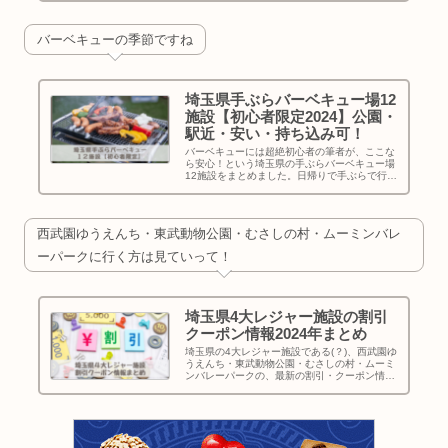
バーベキューの季節ですね
埼玉県手ぶらバーベキュー場12
施設【初心者限定2024】公園・
駅近・安い・持ち込み可！
バーベキューには超絶初心者の筆者が、ここな
ら安心！という埼玉県の手ぶらバーベキュー場
12施設をまとめました。日帰りで手ぶらで行け
て電車で行ける駅近で子どもも遊べる公園で持
ち込み可で、安いところ・・・楽しい週末計画
の参考にしてもらえたらうれしいです
西武園ゆうえんち・東武動物公園・むさしの村・ムーミンバレ
ーパークに行く方は見ていって！
埼玉県4大レジャー施設の割引
クーポン情報2024年まとめ
埼玉県の4大レジャー施設である(？)、西武園ゆ
うえんち・東武動物公園・むさしの村・ムーミ
ンバレーパークの、最新の割引・クーポン情報
を記事にしています。家族で行くと結構な金額
になるレジャー施設、行かれる前に確認して少
しでもお得に行かれてください！