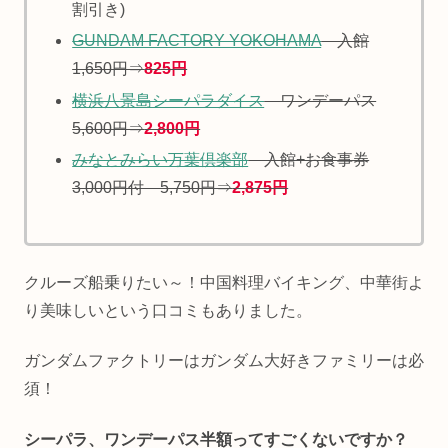
割引き)
GUNDAM FACTORY YOKOHAMA
入館
1,650円⇒
825円
横浜八景島シーパラダイス
ワンデーパス
5,600円⇒
2,800円
みなとみらい万葉倶楽部
入館+お食事券
3,000円付 5,750円⇒
2,875円
クルーズ船乗りたい～！中国料理バイキング、中華街よ
り美味しいという口コミもありました。
ガンダムファクトリーはガンダム大好きファミリーは必
須！
シーパラ、ワンデーパス半額ってすごくないですか？