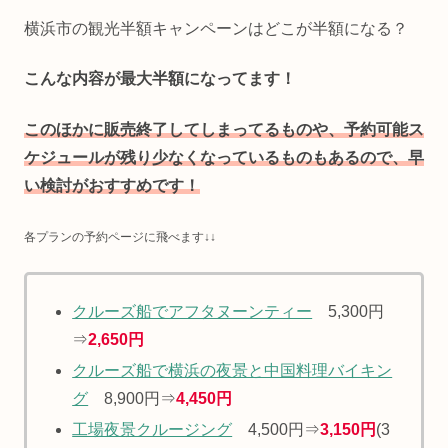
横浜市の観光半額キャンペーンはどこが半額になる？
こんな内容が最大半額になってます！
このほかに販売終了してしまってるものや、予約可能ス
ケジュールが残り少なくなっているものもあるので、早
い検討がおすすめです！
各
プランの
予約ページに飛べます↓↓
クルーズ船でアフタヌーンティー
5,300円
⇒
2,650円
クルーズ船で横浜の夜景と中国料理バイキン
グ
8,900円⇒
4,450円
工場夜景クルージング
4,500円⇒
3,150円
(3