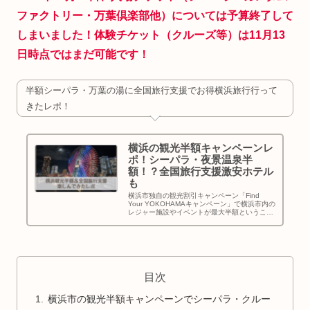
ファクトリー・万葉倶楽部他）については予算終了して
しまいました！体験チケット（クルーズ等）は
11月13
日時点では
まだ可能です！
半額シーパラ・万葉の湯に全国旅行支援でお得横浜旅行行って
きたレポ！
横浜の観光半額キャンペーンレ
ポ！シーパラ・夜景温泉半
額！？全国旅行支援激安ホテル
も
横浜市独自の観光割引キャンペーン「Find
Your YOKOHAMAキャンペーン」で横浜市内の
レジャー施設やイベントが最大半額ということ
で突貫横浜旅行をしてきました。横浜市の観光
半額キャンペーンと全国旅行支援を併用して、
さいたま市から1泊楽しんできたレポをお伝え
します！
目次
横浜市の観光半額キャンペーンでシーパラ・クルー