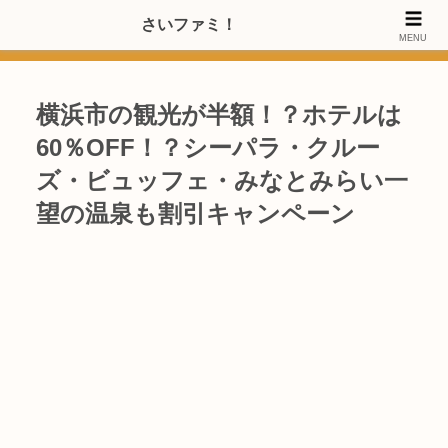
>>【PRのご協力内容更新しました】さいたま市のファミリー世代・20～
さいファミ！
MENU
40代女性層にお店・施設・サービスのPRご協力します
横浜市の観光が半額！？ホテルは
60％OFF！？シーパラ・クルー
ズ・ビュッフェ・みなとみらい一
望の温泉も割引キャンペーン