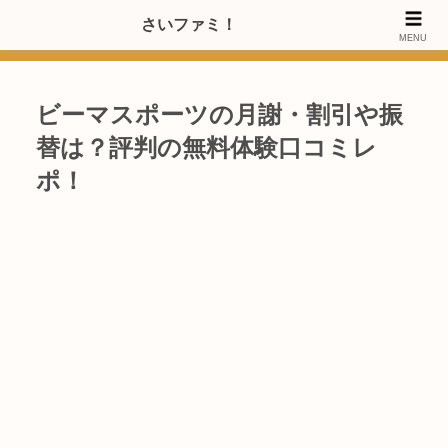
>>【PRのご協力内容更新しました】さいたま市のファミリー世代・20～
さいファミ！
MENU
40代女性層にお店・施設・サービスのPRご協力します
ビーマスポーツの月謝・割引や振
替は？評判の無料体験口コミレ
ポ！