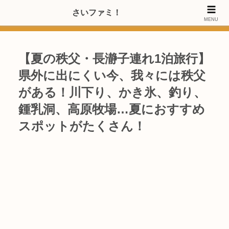
>>【PRのご協力内容更新しました】さいたま市のファミリー世代・20～
さいファミ！
MENU
40代女性層にお店・施設・サービスのPRご協力します
【夏の秩父・長瀞子連れ1泊旅行】
県外に出にくい今、我々には秩父
がある！川下り、かき氷、釣り、
鍾乳洞、高原牧場…夏におすすめ
スポットがたくさん！