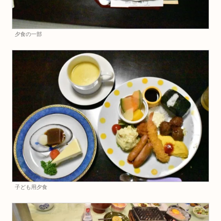
夕食の一部
子ども用夕食