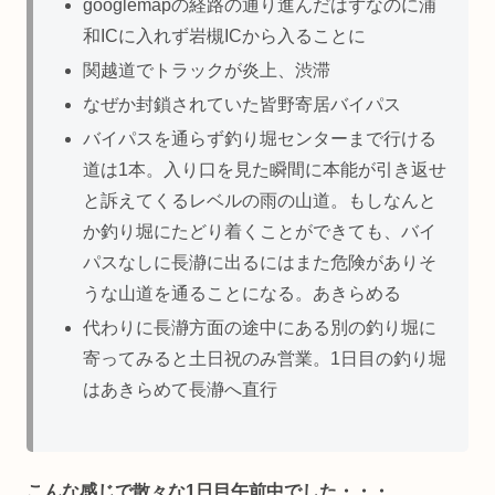
googlemapの経路の通り進んだはずなのに浦
和ICに入れず岩槻ICから入ることに
関越道でトラックが炎上、渋滞
なぜか封鎖されていた皆野寄居バイパス
バイパスを通らず釣り堀センターまで行ける
道は1本。入り口を見た瞬間に本能が引き返せ
と訴えてくるレベルの雨の山道。もしなんと
か釣り堀にたどり着くことができても、バイ
パスなしに長瀞に出るにはまた危険がありそ
うな山道を通ることになる。あきらめる
代わりに長瀞方面の途中にある別の釣り堀に
寄ってみると土日祝のみ営業。1日目の釣り堀
はあきらめて長瀞へ直行
こんな感じで散々な1日目午前中でした・・・