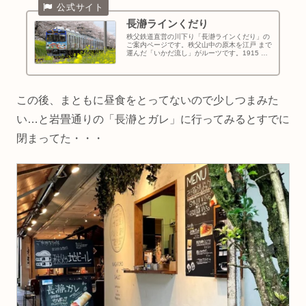
長瀞ラインくだり
秩父鉄道直営の川下り「長瀞ラインくだり」の
ご案内ページです。秩父山中の原木を江戸 まで
運んだ「いかだ流し」がルーツです。1915 年
に「長瀞遊船」として開業しました。
この後、まともに昼食をとってないので少しつまみた
い…と岩畳通りの「長瀞とガレ」に行ってみるとすでに
閉まってた・・・