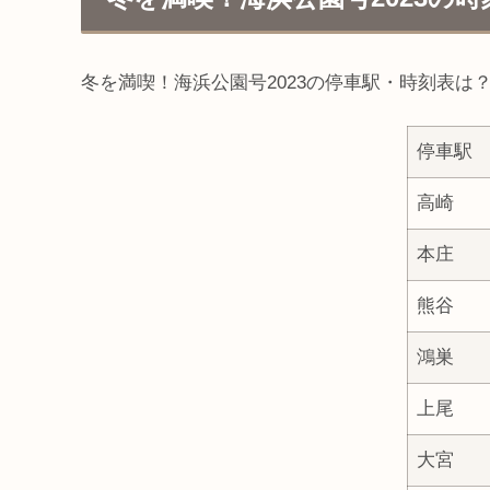
冬を満喫！海浜公園号2023の停車駅・時刻表は
停車駅
高崎
本庄
熊谷
鴻巣
上尾
大宮