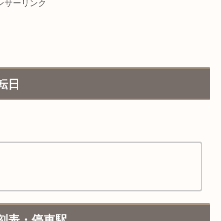
ンサーリンク
転日
時刻表・停車駅