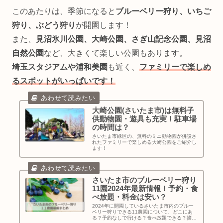
このあたりは、季節になると
ブルーベリー狩り、いちご
狩り、ぶどう狩り
が開園します！
また、
見沼氷川公園、大崎公園、さぎ山記念公園、見沼
自然公園
など、大きくて楽しい公園もあります。
埼玉スタジアムや浦和美園
も近く、
ファミリーで楽しめ
るスポットがいっぱいです！
大崎公園(さいたま市)は無料子
供動物園・遊具も充実！駐車場
の時間は？
さいたま市緑区の、無料のミニ動物園が併設さ
れたファミリーで楽しめる大崎公園をご紹介し
ます！
さいたま市のブルーベリー狩り
11園2024年最新情報！予約・食
べ放題・料金は安い？
2024年に開園しているさいたま市内のブルー
ベリー狩りできる11農園について、どこにあ
る？予約なしで行ける？食べ放題できる？摘み