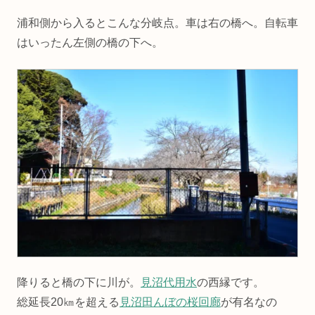
浦和側から入るとこんな分岐点。車は右の橋へ。自転車
はいったん左側の橋の下へ。
降りると橋の下に川が。
見沼代用水
の西縁です。
総延長20㎞を超える
見沼田んぼの桜回廊
が有名なの