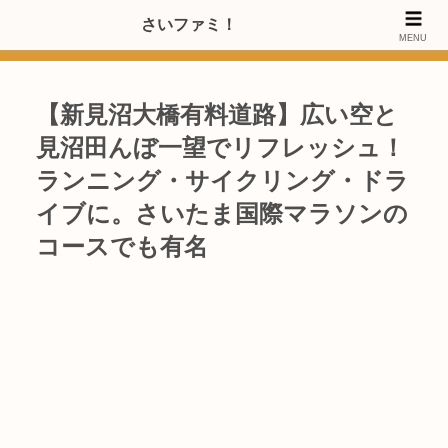
>>【PRのご協力内容更新しました】さいたま市のファミリー世代・20～
さいファミ！
MENU
40代女性層にお店・施設・サービスのPRご協力します
【新見沼大橋有料道路】広い空と
見沼田んぼ一望でリフレッシュ！
ランニング・サイクリング・ドラ
イブに。さいたま国際マラソンの
コースでも有名