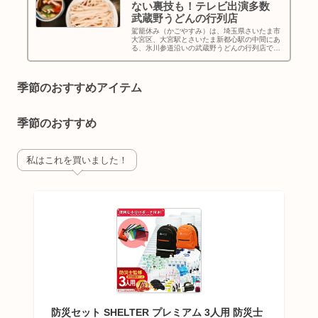
ない裏技も！テレビ出演多数
武蔵野うどんの行列店
駕籠休み（かごやすみ）は、埼玉県さいたま市
大宮区、大宮駅とさいたま新都心駅の中間にあ
る、氷川参道沿いの武蔵野うどんの行列店で
す。詳しい駐車場情報、メニュー、おすすめ、
テレビ出演情報、行列情報、テイクアウト、並
ばない裏技、実食レポ、アクセス・営業時間・
定休日・インスタほか基本情報などをお伝えし
季節のおすすめアイテム
ます。
季節のおすすめ
私はこれを買いました！
防災セット SHELTER プレミアム 3人用 防災士