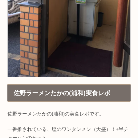
佐野ラーメンたかの(浦和)実食レポ
佐野ラーメンたかの(浦和)の実食レポです。
一番推されている、塩のワンタンメン（大盛）！+半チ
ャーハンのセット。