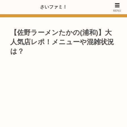
>>【PRのご協力内容更新しました】さいたま市のファミリー世代・20～
さいファミ！
MENU
40代女性層にお店・施設・サービスのPRご協力します
【佐野ラーメンたかの(浦和)】大
人気店レポ！メニューや混雑状況
は？