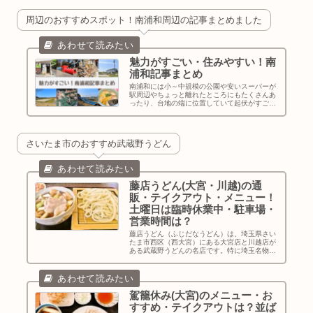
周辺のおすすめスポット！南浦和周辺の記事まとめました
魅力がすごい・住みやすい！南
浦和記事まとめ
南浦和には小～中規模の公園や安いスーパーが
駅周辺やちょっと離れたところにもたくさんあ
ったり、台地の端に位置していて起伏がすごか
ったり（これは筆者の趣味ですが）、ワクワク
して住みやすい大好きな街です。南浦和周辺の
記事が多くなってきたのでまとめました。
さいたま市のおすすめ武蔵野うどん
藤店うどん(大宮・川越)の通
販・テイクアウト・メニュー！
土曜日は臨時休業中・駐車場・
営業時間は？
藤店うどん（ふじだなうどん）は、埼玉県さい
たま市西区（西大宮）にある大宮店と川越店が
ある武蔵野うどんの名店です。特に埼玉名物
「肉汁うどん」の美味しさで有名！2021年9月
25日放送の「出没！アド街ック天国 うま～
い！さいたま市」（テレビ東京...
駕籠休み(大宮)のメニュー・お
すすめ・テイクアウトは？並ば