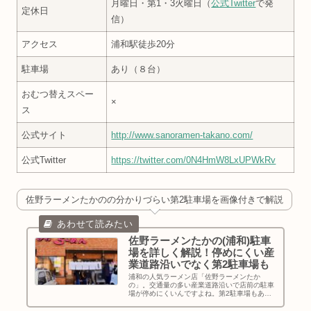
月曜日・第1・3火曜日（
公式Twitter
で発
定休日
信）
アクセス
浦和駅徒歩20分
駐車場
あり（８台）
おむつ替えスペー
×
ス
公式サイト
http://www.sanoramen-takano.com/
公式Twitter
https://twitter.com/0N4HmW8LxUPWkRv
佐野ラーメンたかのの分かりづらい第2駐車場を画像付きで解説
佐野ラーメンたかの(浦和)駐車
場を詳しく解説！停めにくい産
業道路沿いでなく第2駐車場も
浦和の人気ラーメン店「佐野ラーメンたか
の」。交通量の多い産業道路沿いで店前の駐車
場が停めにくいんですよね。第2駐車場もあり
ますよ！バイク・駐輪場も新しく作られていま
した。駐車場・第二駐車場、バイク・駐輪場、