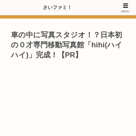
>>【PRのご協力内容更新しました】さいたま市のファミリー世代・20～
さいファミ！
MENU
40代女性層にお店・施設・サービスのPRご協力します
車の中に写真スタジオ！？日本初
の０才専門移動写真館「hihi(ハイ
ハイ)」完成！【PR】