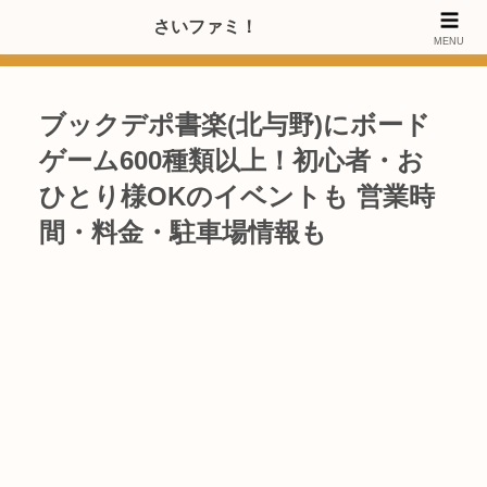
>>【PRのご協力内容更新しました】さいたま市のファミリー世代・20～
さいファミ！
MENU
40代女性層にお店・施設・サービスのPRご協力します
ブックデポ書楽(北与野)にボード
ゲーム600種類以上！初心者・お
ひとり様OKのイベントも 営業時
間・料金・駐車場情報も