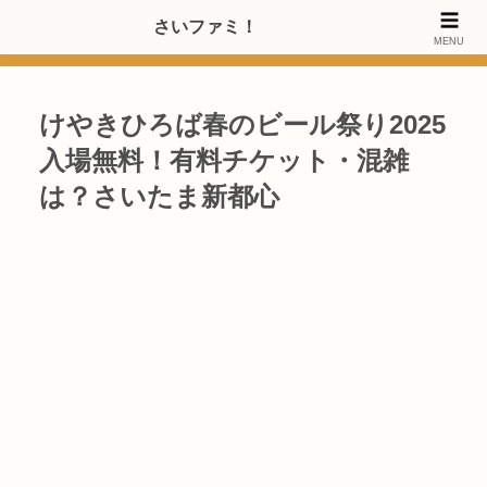
>>【PRのご協力内容更新しました】さいたま市のファミリー世代・20～
さいファミ！
MENU
40代女性層にお店・施設・サービスのPRご協力します
けやきひろば春のビール祭り2025
入場無料！有料チケット・混雑
は？さいたま新都心