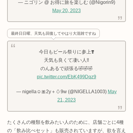
— ニゴリン @ お得に旅を楽しむ (@Nigorin9)
May 20, 2023
最終日日曜、天気も回復してやはり大混雑ですね
今日もビール祭りに参上❣️
天気も良くて凄い人‼️
のんあるで頑張る🤣🤣🤣
pic.twitter.com/EbK499Dqz9
— nigella☺︎🎀2y＋🥚9w (@NIGELLA1003)
May
21, 2023
たくさんの種類を飲みたい人のために、店舗ごとに4種
の「飲み比べセット」も販売されていますが、欲を言え