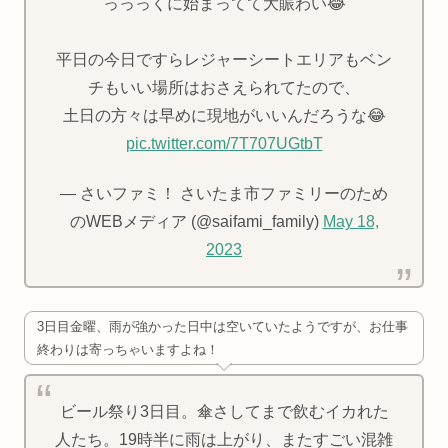
っっっくに始まってて大賑わい😂
平日の今日ですらレジャーシートエリアもベン
チもいい場所はおさえられてたので、
土日の方々は早めに現地がいいんだろうな😂
pic.twitter.com/7T707UGtbT
— さいファミ！ さいたま市ファミリーのため
のWEBメディア (@saifami_family)
May 18,
2023
3日目金曜、雨が強かった日中は空いていたようですが、お仕事
終わりは寄っちゃいますよね！
ビール祭り3日目。傘さしてまで飲むイカれた
人たち。19時半に雨は上がり、またすごい混雑