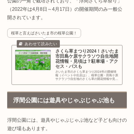
公園の一角で栽培されており、「浮間さくら草祭り」
（2022年は4月8日～4月17日）の開催期間のみ一般公
開されています。
桜草と言えばさいたま市の桜草公園！
さくら草まつり2024！さいたま
市田島ケ原サクラソウ自生地開
花情報・見頃は？駐車場・アク
セス・バスも
さいたま市のさくら草まつり2024年の開催情
報（イベントや出店は）、桜草公園・田島ケ原
サクラソウ自生地のさくら草の開花情報や見
頃、アクセス・駐車場・バス情報（さくら草ま
つり開催時の駐車場注意）等についてもお伝え
します！
浮間公園には遊具やじゃぶじゃぶ池も
浮間公園には、遊具やじゃぶじゃぶ池など子ども向けの
遊び場もあります。