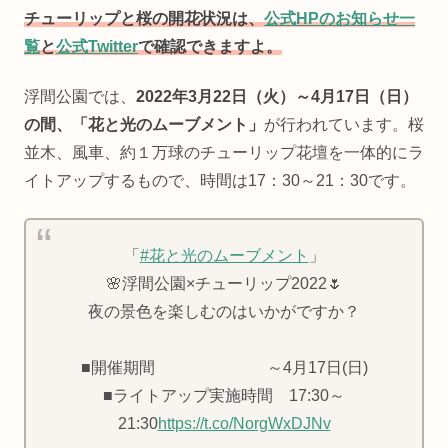
チューリップと桜の開花状況は、
公式HPのお知らせ一
覧
と
公式Twitter
で確認できますよ。
浮間公園では、
2022年3月22日（火）～4月17日（日）
の間、「花と光のムーブメント」
が行われています。桜
並木、風車、約１万球のチューリップ花壇を一体的にラ
イトアップするもので、時間は17：30～21：30です。
「
#花と光のムーブメント
」
🌸浮間公園×チューリップ2022🌷
夜の景色を楽しむのはいかがですか？
■開催期間 ～4月17日(日)
■ライトアップ実施時間 17:30～
21:30
https://t.co/NorgWxDJNv