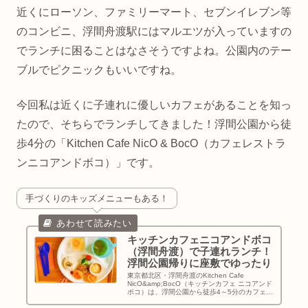
近くにローソン、ファミリーマート、セブンイレブン等
のコンビニ、浮間舟渡駅にはマルエツが入っていますの
でランチに困ることはなさそうですよね。公園内のテー
ブルでピクニックもいいですね。
今回私は近くに子連れに優しいカフェがあることを知っ
たので、そちらでランチしてきました！浮間公園から徒
歩4分の「Kitchen Cafe NicO & BocO（カフェレストラ
ンニコアンドボコ）」です。
手づくりのキッズメニューもある！
キッチンカフェニコアンドボコ
（浮間舟渡）で子連れランチ！
浮間公園帰りに座敷でゆったり
東京都北区・浮間舟渡のKitchen Cafe
NicO&amp;BocO（キッチンカフェ ニコアンド
ボコ）は、浮間公園から徒歩4～5分のカフェで
す。お座敷とキッズメニューがあり、浮間公園