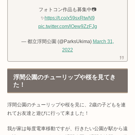
フォトコン作品も募集中📷
✨
https://t.co/x59sxRtwN9
pic.twitter.com/lOew9ZzFJg
— 都立浮間公園 (@ParksUkima)
March 31,
2022
浮間公園のチューリップや桜を見てき
た！
浮間公園のチューリップや桜を見に、2歳の子どもを連
れてお友達と遊びに行って来ました！
我が家は毎度電車移動ですが、行きたい公園が駅から遠