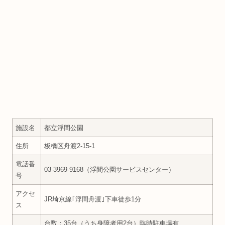
施設名
都立浮間公園
住所
板橋区舟渡2-15-1
電話番
03-3969-9168（浮間公園サービスセンター）
号
アクセ
JR埼京線｢浮間舟渡｣下車徒歩1分
ス
台数：35台（うち身障者用2台）臨時駐車場有