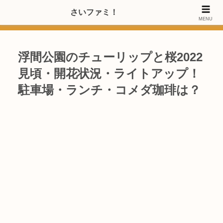
>>【PRのご協力内容更新しました】さいたま市のファミリー世代・20～
さいファミ！
MENU
40代女性層にお店・施設・サービスのPRご協力します
浮間公園のチューリップと桜2022
見頃・開花状況・ライトアップ！
駐車場・ランチ・コメダ珈琲は？