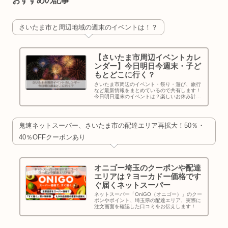
おすすめの記事
さいたま市と周辺地域の週末のイベントは！？
【さいたま市周辺イベントカレ
ンダー】今日明日今週末・子ど
もとどこに行く？
さいたま市周辺のイベント・祭り・遊び、旅行
など最新情報をまとめているので共有します！
今日明日週末のイベントは？楽しいお休み計画
のために使ってください～！
鬼速ネットスーパー、さいたま市の配達エリア再拡大！50％・
40％OFFクーポンあり
オニゴー埼玉のクーポンや配達
エリアは？ヨーカドー価格です
ぐ届くネットスーパー
ネットスーパー「OniGO（オニゴー）」のクー
ポンやポイント、埼玉県の配達エリア、実際に
注文画面を確認した口コミをお伝えします！