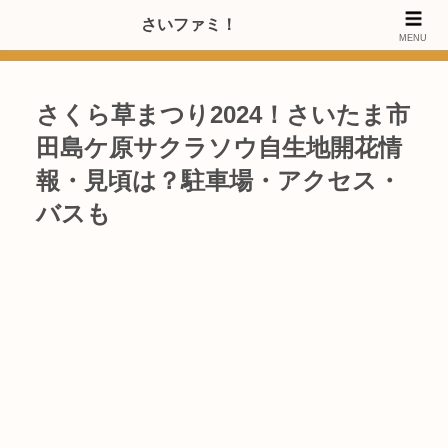
>>【PRのご協力内容更新しました】さいたま市のファミリー世代・20～
さいファミ！
MENU
40代女性層にお店・施設・サービスのPRご協力します
さくら草まつり2024！さいたま市
田島ケ原サクラソウ自生地開花情
報・見頃は？駐車場・アクセス・
バスも