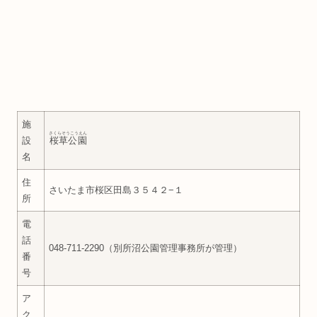
施
さくらそうこうえん
設
桜草公園
名
住
さいたま市桜区田島３５４２−１
所
電
話
048-711-2290（別所沼公園管理事務所が管理）
番
号
ア
ク