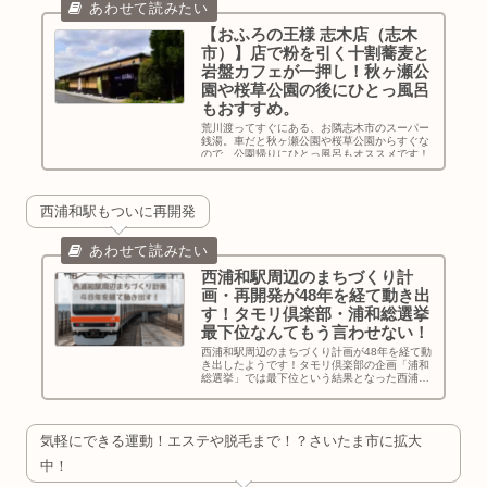
【おふろの王様 志木店（志木
市）】店で粉を引く十割蕎麦と
岩盤カフェが一押し！秋ヶ瀬公
園や桜草公園の後にひとっ風呂
もおすすめ。
荒川渡ってすぐにある、お隣志木市のスーパー
銭湯。車だと秋ヶ瀬公園や桜草公園からすぐな
ので、公園帰りにひとっ風呂もオススメです！
西浦和駅もついに再開発
西浦和駅周辺のまちづくり計
画・再開発が48年を経て動き出
す！タモリ倶楽部・浦和総選挙
最下位なんてもう言わせない！
西浦和駅周辺のまちづくり計画が48年を経て動
き出したようです！タモリ倶楽部の企画「浦和
総選挙」では最下位という結果となった西浦和
駅。もう最下位なんて言わせない！西浦和の時
代がついにやってきます（20年後に乞うご期
待）！
気軽にできる運動！エステや脱毛まで！？さいたま市に拡大
中！