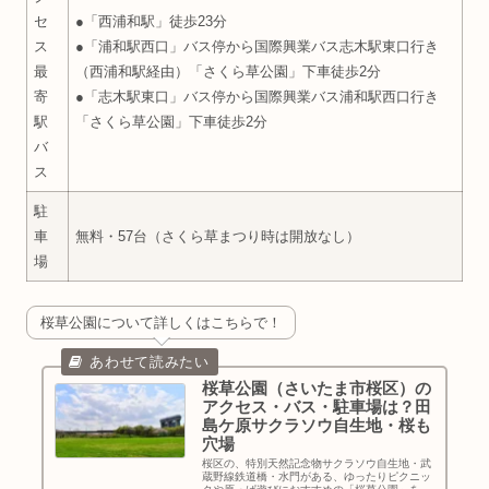
セ
●「西浦和駅」徒歩23分
ス
●「浦和駅西口」バス停から国際興業バス志木駅東口行き
最
（西浦和駅経由）「さくら草公園」下車徒歩2分
寄
●「志木駅東口」バス停から国際興業バス浦和駅西口行き
駅
「さくら草公園」下車徒歩2分
バ
ス
駐
車
無料・57台（さくら草まつり時は開放なし）
場
桜草公園について詳しくはこちらで！
桜草公園（さいたま市桜区）の
アクセス・バス・駐車場は？田
島ケ原サクラソウ自生地・桜も
穴場
桜区の、特別天然記念物サクラソウ自生地・武
蔵野線鉄道橋・水門がある、ゆったりピクニッ