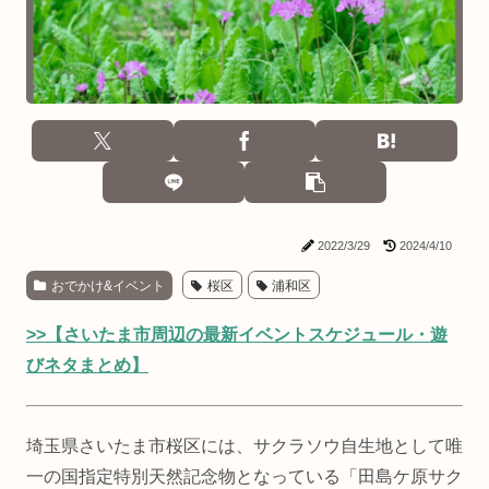
2022/3/29
2024/4/10
おでかけ&イベント
桜区
浦和区
>>【さいたま市周辺の最新イベントスケジュール・遊
びネタまとめ】
埼玉県さいたま市桜区には、サクラソウ自生地として唯
一の国指定特別天然記念物となっている「田島ケ原サク