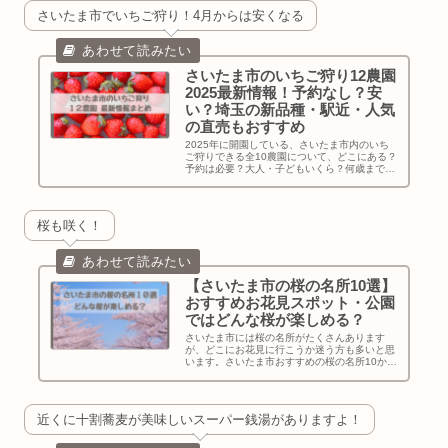
さいたま市でいちご狩り！4月からは安くなる
さいたま市のいちご狩り12農園
2025最新情報！予約なし？安
い？埼玉の新品種・駅近・人気
の直売もおすすめ
2025年に開園している、さいたま市内のいち
ご狩りできる全10農園について、どこにある？
予約は必要？大人・子どもいくら？何歳まで無
料？トイレはある？品種は？などファミリーに
必要な情報を電話確認もして最新情報としてま
とめました。
桜も咲く！
【さいたま市の桜の名所10選】
おすすめお花見スポット・公園
ではどんな桜が楽しめる？
さいたま市には桜の名所がたくさんあります
が、どこにお花見に行こうか迷う方も多いと思
います。さいたま市おすすめの桜の名所10か所
でどんな桜が楽しめるか、子どもと行く場合の
おすすめ情報をお伝えします！
近くに十割蕎麦が美味しいスーパー銭湯がありますよ！