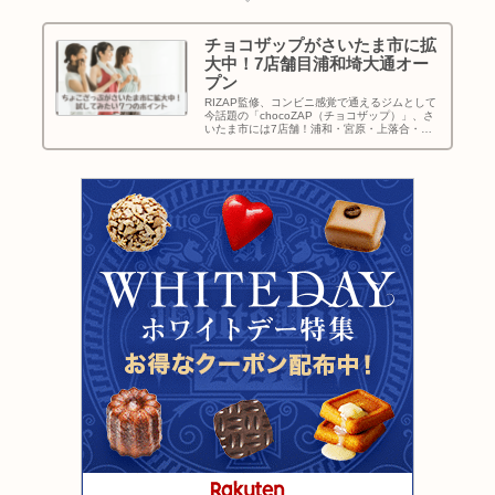
チョコザップがさいたま市に拡
大中！7店舗目浦和埼大通オー
プン
RIZAP監修、コンビニ感覚で通えるジムとして
今話題の「chocoZAP（チョコザップ）」、さ
いたま市には7店舗！浦和・宮原・上落合・与
野駅東口・大宮堀の内・さいたま本郷町（東宮
原）・浦和埼大通と続々オープンしています。