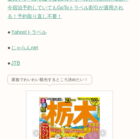
今宿泊予約していてもGoToトラベル割引が適用され
る！予約取り直し不要！
●
Yahoo!トラベル
●
じゃらんnet
●
JTB
家族でわいわい観光するところ決めたい！