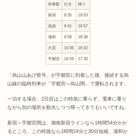
停車駅
行き
帰り
新宿
9:35
19:03
池袋
9:41
18:57
浦和
9:58
18:38
大宮
10:06
18:32
宇都宮
10:59
17:30
「烏山山あげ祭号」が宇都宮に到着した後、接続する烏
山線の臨時列車が「宇都宮―烏山間」で運転されます。
一泊する場合、2日目はこの特急に乗らず、電車に乗り
ながら別の場所を観光しつつ帰ってきてもいいですね。
新宿～宇都宮間は、湘南新宿ラインなら1時間54分かか
るところ、この特急なら1時間24分と30分短縮。浦和か