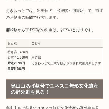
えきねっとでは、出発日の「出発駅～到着駅」で、前述
の時刻表の時間で検索します。
浦和駅
から宇都宮駅の料金は、以下のとおりです。
おとな
こども
特急券1,480円
乗車券1,518円
未確認
片道2,998円
えきねっとで正式な額が表示され次第更新します
往復5,996円
烏山山あげ祭号でユネスコ無形文化遺産
の野外劇を見る！
烏山山あげ祭号でユネスコ無形文化遺産の野外劇を見