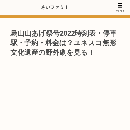
>>【PRのご協力内容更新しました】さいたま市のファミリー世代・20～
さいファミ！
MENU
40代女性層にお店・施設・サービスのPRご協力します
烏山山あげ祭号2022時刻表・停車
駅・予約・料金は？ユネスコ無形
文化遺産の野外劇を見る！