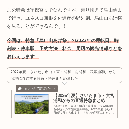
この特急は宇都宮までなんですが、乗り換えて烏山駅ま
で行き、ユネスコ無形文化遺産の野外劇、烏山山あげ祭
を見ることができるんです！
今回は、特急「烏山山あげ祭」の2022年の運転日、時
刻表・停車駅、予約方法・料金、周辺の観光情報などを
お伝えします！
2022年夏、さいたま市（大宮・浦和・南浦和・武蔵浦和）から
各地に直通する特急・快速まとめました
【2025年夏】さいたま市・大宮
浦和からの直通特急まとめ
さいたま市、大宮・浦和・南浦和・武蔵浦和か
ら各地への季節限定の特急、2025年夏（6月7
月8月9月）も出ます！それぞれ記事にしたので
まとめました。旅行計画の参考にどうぞ！