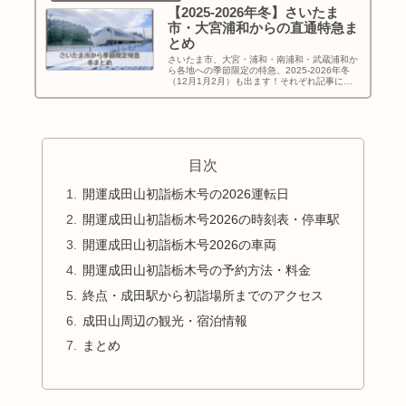
【2025-2026年冬】さいたま
市・大宮浦和からの直通特急ま
とめ
さいたま市、大宮・浦和・南浦和・武蔵浦和か
ら各地への季節限定の特急、2025-2026年冬
（12月1月2月）も出ます！それぞれ記事にし
たのでまとめました。冬の旅行計画の参考にど
うぞ！
目次
開運成田山初詣栃木号の2026運転日
開運成田山初詣栃木号2026の時刻表・停車駅
開運成田山初詣栃木号2026の車両
開運成田山初詣栃木号の予約方法・料金
終点・成田駅から初詣場所までのアクセス
成田山周辺の観光・宿泊情報
まとめ