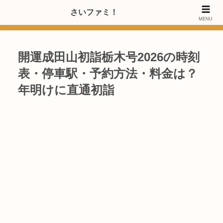
>>【PRのご協力内容更新しました】さいたま市のファミリー世代・20～
さいファミ！
MENU
40代女性層にお店・施設・サービスのPRご協力します
開運成田山初詣栃木号2026の時刻
表・停車駅・予約方法・料金は？
年明けに直通初詣