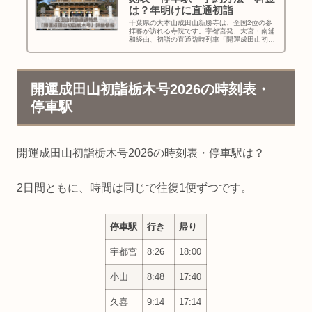
は？年明けに直通初詣
千葉県の大本山成田山新勝寺は、全国2位の参
拝客が訪れる寺院です。宇都宮発、大宮・南浦
和経由、初詣の直通臨時列車「開運成田山初詣
栃木号 」の2026年の運転日、時刻表・停車
駅、車両、予約方法・料金、終点からのアクセ
ス、周辺の観光情報などをお伝えします！
開運成田山初詣栃木号2026の時刻表・
停車駅
開運成田山初詣栃木号2026の時刻表・停車駅は？
2日間ともに、時間は同じで往復1便ずつです。
停車駅
行き
帰り
宇都宮
8:26
18:00
小山
8:48
17:40
久喜
9:14
17:14