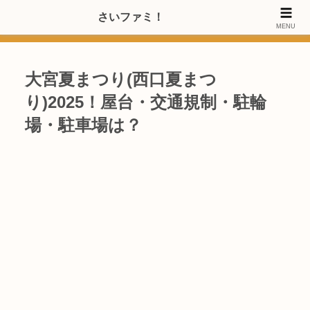
>>【PRのご協力内容更新しました】さいたま市のファミリー世代・20～
さいファミ！
MENU
40代女性層にお店・施設・サービスのPRご協力します
大宮夏まつり(西口夏まつ
り)2025！屋台・交通規制・駐輪
場・駐車場は？