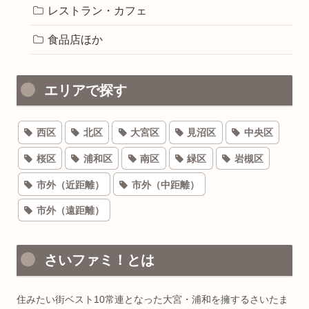
レストラン・カフェ
食品店ほか
エリアで探す
西区
北区
大宮区
見沼区
中央区
桜区
浦和区
南区
緑区
岩槻区
市外（近距離）
市外（中距離）
市外（遠距離）
さいファミ！とは
住みたい街ベスト10常連となった大宮・浦和を擁するさいたま