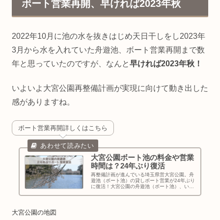
ボート営業再開、早ければ2023年秋
2022年10月に池の水を抜きはじめ天日干しをし2023年
3月から水を入れていた舟遊池、ボート営業再開まで数
年と思っていたのですが、なんと
早ければ2023年秋！
いよいよ大宮公園再整備計画が実現に向けて動き出した
感がありますね。
ボート営業再開詳しくはこちら
大宮公園ボート池の料金や営業
時間は？24年ぶり復活
再整備計画が進んでいる埼玉県営大宮公園。舟
遊池（ボート池）の貸しボート営業が24年ぶり
に復活！大宮公園の舟遊池（ボート池）、いつ
からボートに乗れる？これまでのことも確認し
てみました。
大宮公園の地図