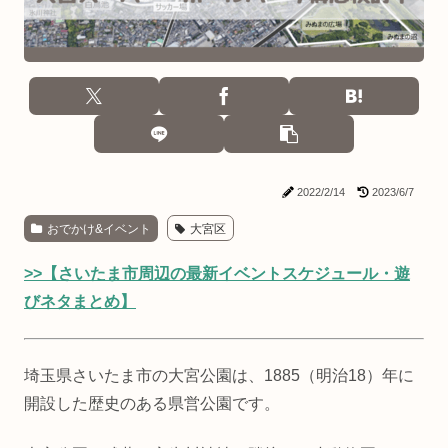
2022/2/14
2023/6/7
おでかけ&イベント
大宮区
>>【さいたま市周辺の最新イベントスケジュール・遊
びネタまとめ】
埼玉県さいたま市の大宮公園は、1885（明治18）年に
開設した歴史のある県営公園です。