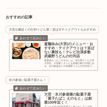
おすすめの記事
大宮公園近くの行列うどん屋！並ばずテイクアウトもおすすめ
駕籠休み(大宮)のメニュー・お
すすめ・テイクアウトは？並ば
ない裏技も！テレビ出演多数
武蔵野うどんの行列店
駕籠休み（かごやすみ）は、埼玉県さいたま市
大宮区、大宮駅とさいたま新都心駅の中間にあ
る、氷川参道沿いの武蔵野うどんの行列店で
す。詳しい駐車場情報、メニュー、おすすめ、
テレビ出演情報、行列情報、テイクアウト、並
ばない裏技、実食レポ、アクセス・営業時間・
定休日・インスタほか基本情報などをお伝えし
氷川参道に駄菓子屋さん！
ます。
大宮・氷川参道横の駄菓子屋
「菓子たばこ えのもと」は創
業100年近く！
さいたま市の駄菓子屋さん巡りをしている筆