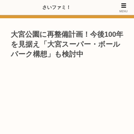
>>【PRのご協力内容更新しました】さいたま市のファミリー世代・20～
さいファミ！
MENU
40代女性層にお店・施設・サービスのPRご協力します
大宮公園に再整備計画！今後100年
を見据え「大宮スーパー・ボール
パーク構想」も検討中