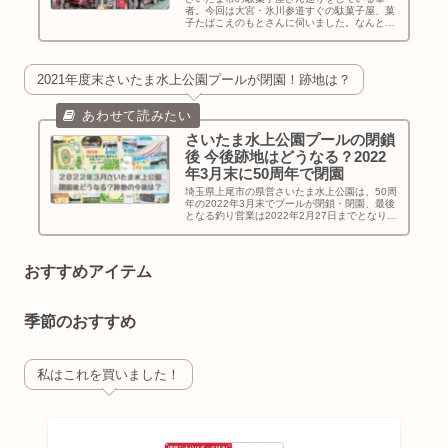
者。今回は大宮・氷川参道すぐの駄菓子屋、菓
子たばこえのもとさんに伺いました。なんと創
業100年近くなんですって！
2021年度末さいたま水上公園プールが閉園！跡地は？
さいたま水上公園プールの閉鎖
後 今後跡地はどうなる？2022
年3月末に50周年で閉園
埼玉県上尾市の県営さいたま水上公園は、50周
年の2022年3月末でプールが閉鎖・閉園、最後
となる釣り営業は2022年2月27日までとなりま
す。閉鎖・閉園後、跡地は今後どうなるのか調
べてお伝えします！
おすすめアイテム
季節のおすすめ
私はこれを買いました！