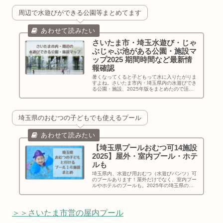
周辺で水遊びができる公園等まとめてます
さいたま市・埼玉水遊び・じゃ
ぶじゃぶ池がある公園・施設マ
ップ2025 期間時間など最新情
報確認
暑くなってくると子どもって水に入りたがりま
すよね。さいたま市内・埼玉県内の水遊びでき
る公園・施設、2025年版をまとめたので活用
ください！マップだけでなく、公式サイトや電
話確認した詳細情報も表示できます。
埼玉県のおむつの子どもでも使えるプール
【埼玉県プールおむつ可14施設
2025】屋外・室内プール・ホテ
ルも
埼玉県内、水遊び用おむつ（水遊びパンツ）可
のプールあります！屋外だけでなく、室内プー
ルやホテルのプールも。2025年の埼玉県のお
むつ可のプール14施設について、マップにし、
開園日程やチケット購入方法、料金、利用方法
や範囲等をまとめてお伝えします。
＞＞さいたま市営の屋内プール