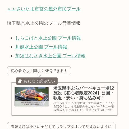
＞＞さいたま市営の屋外市民プール
埼玉県営水上公園のプール営業情報
しらこばと水上公園 プール情報
川越水上公園 プール情報
加須はなさき水上公園 プール情報
初心者でも手間なくBBQできる！
埼玉県手ぶらバーベキュー場12
施設【初心者限定2024】公園・
駅近・安い・持ち込み可！
バーベキューには超絶初心者の筆者が、ここな
ら安心！という埼玉県の手ぶらバーベキュー場
12施設をまとめました。日帰りで手ぶらで行け
て電車で行ける駅近で子どもも遊べる公園で持
ち込み可で、安いところ・・・楽しい週末計画
の参考にしてもらえたらうれしいです
着替え時は小さい子どもでもラップタオルで見えないように