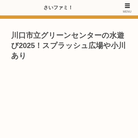
>>【PRのご協力内容更新しました】さいたま市のファミリー世代・20～
さいファミ！
MENU
40代女性層にお店・施設・サービスのPRご協力します
川口市立グリーンセンターの水遊
び2025！スプラッシュ広場や小川
あり