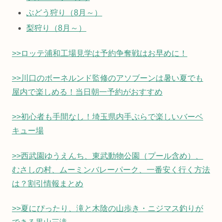
ぶどう狩り（8月～）
梨狩り（8月～）
>>ロッテ浦和工場見学は予約争奪戦はお早めに！
>>川口のボーネルンド監修のアソブーンは暑い夏でも
屋内で楽しめる！当日朝一予約がおすすめ
>>初心者も手間なし！埼玉県内手ぶらで楽しいバーベ
キュー場
>>西武園ゆうえんち、東武動物公園（プール含め）、
むさしの村、ムーミンバレーパーク、一番安く行く方法
は？割引情報まとめ
>>夏にぴったり、滝と木陰の山歩き・ニジマス釣りが