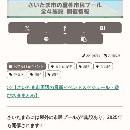
2022/5/11
2025/7/6
おでかけ&イベント
まとめ記事
西区
大宮区
中央区
南区
緑区
>>【さいたま市周辺の最新イベントスケジュール・遊
びネタまとめ】
さいたま市には屋外の市民プールが4施設あり、2025年
も開催されます！