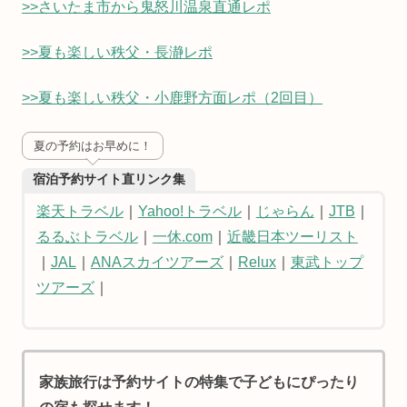
>>さいたま市から鬼怒川温泉直通レポ
>>夏も楽しい秩父・長瀞レポ
>>夏も楽しい秩父・小鹿野方面レポ（2回目）
夏の予約はお早めに！
宿泊予約サイト直リンク集
楽天トラベル
｜
Yahoo!トラベル
｜
じゃらん
｜
JTB
｜
るるぶトラベル
｜
一休.com
｜
近畿日本ツーリスト
｜
JAL
｜
ANAスカイツアーズ
｜
Relux
｜
東武トップ
ツアーズ
｜
家族旅行は予約サイトの特集で子どもにぴったり