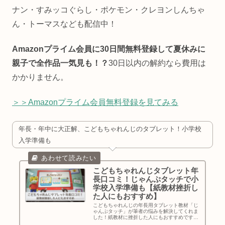
ナン・すみッコぐらし・ポケモン・クレヨンしんちゃ
ん・トーマスなども配信中！
Amazonプライム会員に30日間無料登録して夏休みに
親子で全作品一気見も！？
30日以内の解約なら費用は
かかりません。
＞＞Amazonプライム会員無料登録を見てみる
年長・年中に大正解、こどもちゃれんじのタブレット！小学校
入学準備も
こどもちゃれんじタブレット年
長口コミ！じゃんぷタッチで小
学校入学準備も【紙教材挫折し
た人にもおすすめ】
こどもちゃれんじの年長用タブレット教材「じ
ゃんぷタッチ」が筆者の悩みを解決してくれま
した！紙教材に挫折した人にもおすすめです。
使ってみた6つのポイント、気になる点、同等