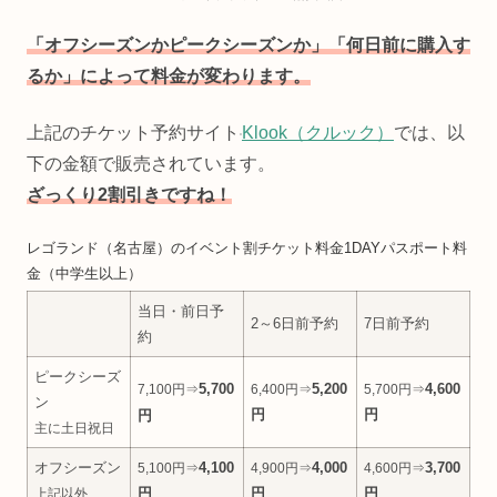
「オフシーズンかピークシーズンか」「何日前に購入す
るか」によって料金が変わります。
上記のチケット予約サイト
Klook（クルック）
では、以
下の金額で販売されています。
ざっくり2割引きですね！
レゴランド（名古屋）のイベント割チケット料金1DAYパスポート料
金（中学生以上）
当日・前日予
2～6日前予約
7日前予約
約
ピークシーズ
5,700
5,200
4,600
7,100円⇒
6,400円⇒
5,700円⇒
ン
円
円
円
主に土日祝日
オフシーズン
4,100
4,000
3,700
5,100円⇒
4,900円⇒
4,600円⇒
円
円
円
上記以外