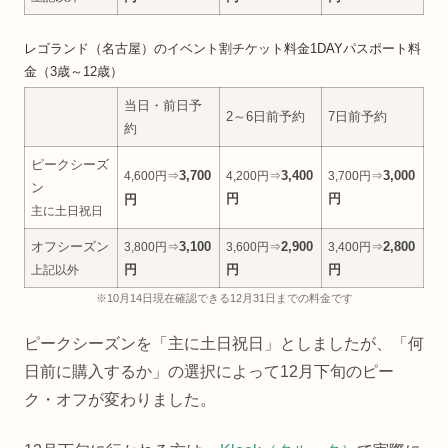
レゴランド（名古屋）のイベント割チケット料金1DAYパスポート料
金（3歳～12歳）
当日・前日予
2～6日前予約
7日前予約
約
ピークシーズ
3,700
3,400
3,000
4,600円⇒
4,200円⇒
3,700円⇒
ン
円
円
円
主に土日祝日
オフシーズン
3,100
2,900
2,800
3,800円⇒
3,600円⇒
3,400円⇒
円
円
円
上記以外
※10月14日現在確認できる12月31日までの料金です
ピークシーズンを「主に土日祝日」としましたが、「何
日前に購入するか」の選択によって12月下旬のピー
ク・オフが変わりました。