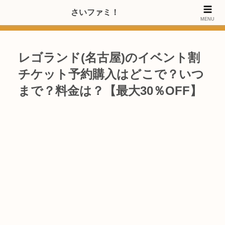
>>【PRのご協力内容更新しました】さいたま市のファミリー世代・20～
さいファミ！
MENU
40代女性層にお店・施設・サービスのPRご協力します
レゴランド(名古屋)のイベント割
チケット予約購入はどこで？いつ
まで？料金は？【最大30％OFF】