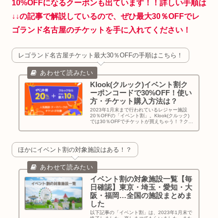
10%OFFになるクーポンも出ています！！詳しい手順は
↓
↓
の記事で解説しているので、ぜひ最大30％OFFでレ
ゴランド名古屋のチケットを手に入れてください！
レゴランド名古屋チケット最大30％OFFの手順はこちら！
Klook(クルック)イベント割ク
ーポンコードで30%OFF！使い
方・チケット購入方法は？
2023年1月末まで行われているレジャー施設
20％OFFの「イベント割」。Klook(クルック)
では30％OFFでチケットが買えちゃう！？クー
ポンの対象施設、30％OFFでチケットを購入す
る方法・当日のバウチャーの使い方についてお
伝えします！
ほかにイベント割の対象施設はある！？
イベント割の対象施設一覧【毎
日確認】東京・埼玉・愛知・大
阪・福岡…全国の施設まとめま
した
以下記事の「イベント割」は、2023年1月末で