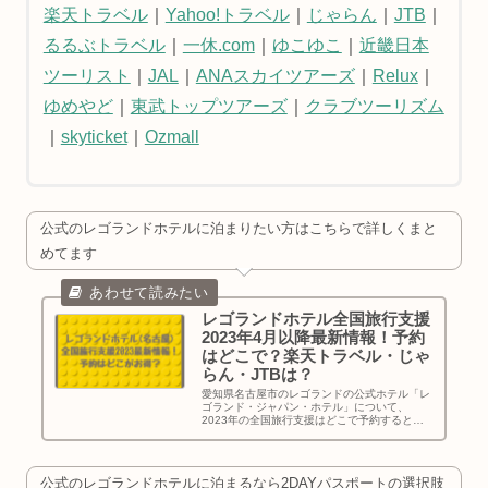
楽天トラベル
｜
Yahoo!トラベル
｜
じゃらん
｜
JTB
｜
るるぶトラベル
｜
一休.com
｜
ゆこゆこ
｜
近畿日本
ツーリスト
｜
JAL
｜
ANAスカイツアーズ
｜
Relux
｜
ゆめやど
｜
東武トップツアーズ
｜
クラブツーリズム
｜
skyticket
｜
Ozmall
公式のレゴランドホテルに泊まりたい方はこちらで詳しくまと
めてます
レゴランドホテル全国旅行支援
2023年4月以降最新情報！予約
はどこで？楽天トラベル・じゃ
らん・JTBは？
愛知県名古屋市のレゴランドの公式ホテル「レ
ゴランド・ジャパン・ホテル」について、
2023年の全国旅行支援はどこで予約するとお
得なのか、楽天トラベル・じゃらん・JTBはど
うなのか、新幹線・飛行機をセットしたい場合
は？の最新情報を確認してお伝えします！
公式のレゴランドホテルに泊まるなら2DAYパスポートの選択肢