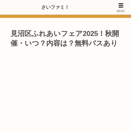
>>【PRのご協力内容更新しました】さいたま市のファミリー世代・20～
さいファミ！
MENU
40代女性層にお店・施設・サービスのPRご協力します
見沼区ふれあいフェア2025！秋開
催・いつ？内容は？無料バスあり