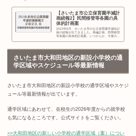
【さいたま市公立保育園半減計
画続報2】民間移管等各園の具
体的計画案
2023年6月、さいたま市の公立保育園半減化計
画の続報が出てきました。再編計画、民間移管
等各園の具体的計画案、いつからか、今後の保
活で民営化予定園を避ける傾向は出てくる？
（不安軽減材料あり）、パブコメ（市民の意
見）募集について、お伝えします！
さいたま市大和田地区の新設小学校の通
学区域やスケジュール等最新情報
さいたま市大和田地区の新設小学校の通学区域やスケジ
ュール等最新情報が出ています。
通学区域にあわせて、在校生の2026年度からの就学校
も気になるところです。公式サイトをご覧ください。
>>大和田地区の新しい小学校の通学区域（案）につい