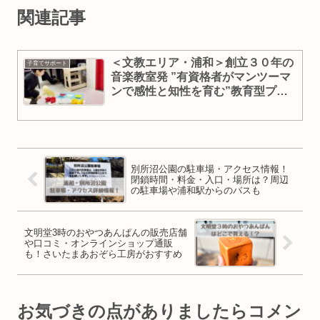
関連記事
＜文教エリア・浦和＞創立３０年の
子育てサポート
音楽教室発 ”有資格者がマンツーマ
ンで感性と知性を育む”教育型プラ
イベート預かり”「アマービレミ
ニ」を開始【PR】
別所沼公園の駐車場・アクセス情報！
閉鎖時間・料金・入口・場所は？周辺
の駐車場や浦和駅からのバスも
文明堂3時のおやつあんぱんの販売店舗
や口コミ・オンラインショップ通販
も！さいたまあおぞら工房がおすすめ
お気づきの点がありましたらコメン