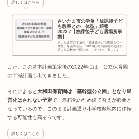
詳しくはこちら
さいたま市の学童「放課後子ど
も教室との一体型」続報
2023.7【放課後子ども居場所事
業】
さいたま市の学童の「放課後子ども教室との一
体型」を進める話、2023年7月関係者の会議が
始まり資料が公開されていたので共有します。
親が就業している子どもだけでなく、さいたま
市内全小学生の放課後の過ごし方に影響がある
話です。続報が出次第記事にしていきます。
また、この基本計画策定後の2022年には、公立保育園
の半減計画も出てきました。
それによると
大和田保育園は「基幹型公立園」となり民
営化はされない予定
で、老朽化のため建て替えが必要と
なっているので、このまま計画通り小学校敷地内に移転
する可能性も高そうです。
詳しくはこちら