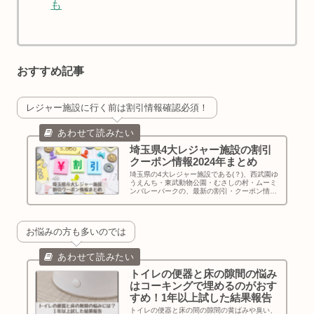
も
おすすめ記事
レジャー施設に行く前は割引情報確認必須！
埼玉県4大レジャー施設の割引
クーポン情報2024年まとめ
埼玉県の4大レジャー施設である(？)、西武園ゆ
うえんち・東武動物公園・むさしの村・ムーミ
ンバレーパークの、最新の割引・クーポン情報
を記事にしています。家族で行くと結構な金額
になるレジャー施設、行かれる前に確認して少
しでもお得に行かれてください！
お悩みの方も多いのでは
トイレの便器と床の隙間の悩み
はコーキングで埋めるのがおす
すめ！1年以上試した結果報告
トイレの便器と床の間の隙間の黄ばみや臭い、