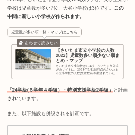
学校は児童数が多い7位、大谷小学校は3位です。
この
中間に新しい小学校が作られます。
児童数が多い順一覧・マップはこちら
【さいたま市立小学校の人数
2023】児童数多い順少ない順ま
とめ・マップ
さいたま市立小学校は104校。さいたま市公式
Webサイトに、2023年5月1日時点のさいたま
市立小学校の人数(児童数)が掲載されていたの
で、多い順・少ない順10校ずつを確認し、まと
めて一覧にしマップに落とし込んでみました。
「24学級(６学年４学級）・特別支援学級2学級」
と計画
されています。
また、以下施設も併設される計画です。