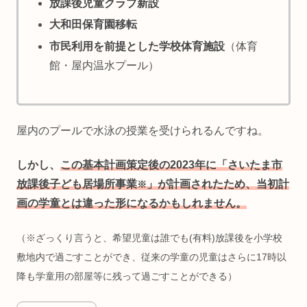
放課後児童クラブ新設
大和田保育園移転
市民利用を前提とした学校体育施設
（体育
館・屋内温水プール）
屋内のプールで水泳の授業を受けられるんですね。
しかし、
この基本計画策定後の2023年に「さいたま市
放課後子ども居場所事業
」が計画されたため、当初計
※
画の学童とは違った形になるかもしれません。
（※ざっくり言うと、希望児童は誰でも(有料)放課後を小学校
敷地内で過ごすことができ、従来の学童の児童はさらに17時以
降も学童用の部屋等
に
残って過ごすことができる）