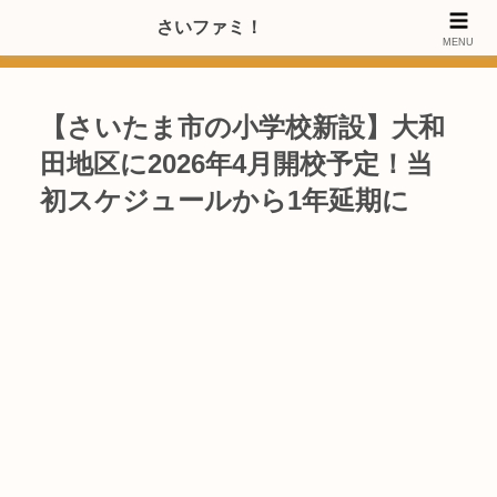
>>【PRのご協力内容更新しました】さいたま市のファミリー世代・20～
さいファミ！
MENU
40代女性層にお店・施設・サービスのPRご協力します
【さいたま市の小学校新設】大和
田地区に2026年4月開校予定！当
初スケジュールから1年延期に